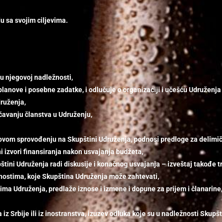
u sa svojim cilјevima.
u njegovoj nadležnosti,
planove i posebne zadatke, i odlučuje o organizaciji i učešću Udružen
druženja,
čavanju članstva u Udruženju,
govom sprovođenju na Skupštini Udruženja, podnosi predloge za delimi
i izvori finansiranja nakon usvajanja budžeta,
štini Udruženja radi diskusije i konačnog usvajanja – izveštaj takođe t
nostima, koje Skupština Udruženja može zahtevati,
ima Udruženja, predlaže iznose i izmene i dopune za prijem i članarine
 Srbije ili iz inostranstva, izuzev odluka koje su u nadležnosti Skupšt